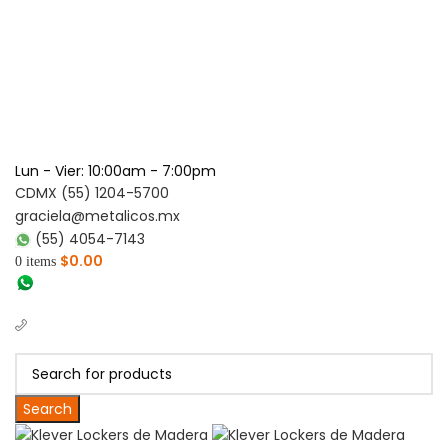
Lun - Vier: 10:00am - 7:00pm
CDMX (55) 1204-5700
graciela@metalicos.mx
(55) 4054-7143
$
0.00
0
items
(56) 1463-2964
(55) 1204-5700
Search