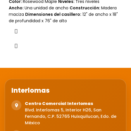
Color:
Rosewood Maple
Niveles:
Tres niveles
Ancho:
Una unidad de ancho
Construcción:
Madera
maciza
Dimensiones del casillero:
12" de ancho x 18"
de profundidad x 76" de alto
Interlomas
Centro Comercial Interlomas
Blvd. Interlomas 5, Interior H26, San
Fernando, C.P. 52765 Huixquilucan, Edo. de
México