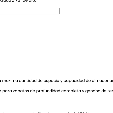
didad x 76″ de alto
r la máxima cantidad de espacio y capacidad de almacena
nte para zapatos de profundidad completa y gancho de te