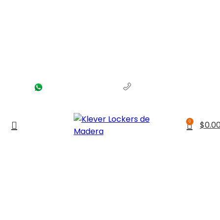
(56) 1463-2964
(55) 1204-5700
0
$
0.0