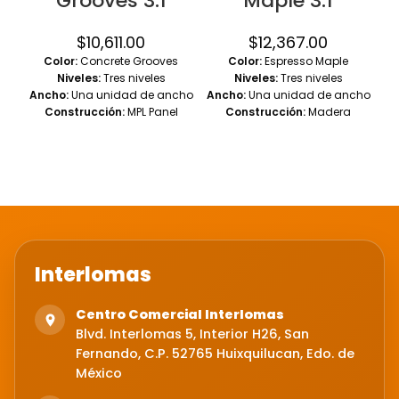
Grooves 3.1
Maple 3.1
$
10,611.00
$
12,367.00
Color:
Concrete Grooves
Color:
Espresso Maple
Niveles:
Tres niveles
Niveles:
Tres niveles
Ancho:
Una unidad de ancho
Ancho:
Una unidad de ancho
N
Construcción:
MPL Panel
Construcción:
Madera
elevado
Dimensiones del
maciza
Dimensiones del
casillero:
12" de ancho x 18" de
casillero:
12" de ancho x 18" de
profundidad x 76" de alto
profundidad x 76" de alto
cas
Interlomas
Centro Comercial Interlomas
Blvd. Interlomas 5, Interior H26, San
Fernando, C.P. 52765 Huixquilucan, Edo. de
México