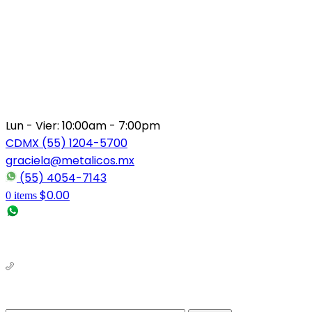
Lun - Vier: 10:00am - 7:00pm
CDMX (55) 1204-5700
graciela@metalicos.mx
(55) 4054-7143
$
0.00
0
items
(56) 1463-2964
(55) 1204-5700