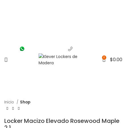
(56) 1463-2964
(55) 1204-5700
0
$
0.00
Inicio
Shop
Locker Macizo Elevado Rosewood Maple
2.1