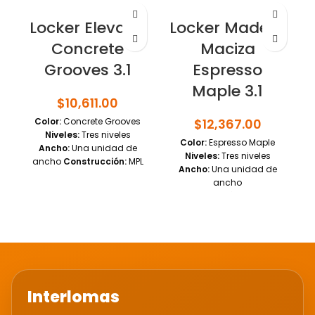
Locker Elevado
Locker Madera
Concrete
Maciza
Grooves 3.1
Espresso
Maple 3.1
$
10,611.00
Color:
Concrete Grooves
$
12,367.00
Niveles:
Tres niveles
Color:
Espresso Maple
Ancho:
Una unidad de
Niveles:
Tres niveles
ancho
Construcción:
MPL
Ancho:
Una unidad de
Panel elevado
ancho
Dimensiones del
Construcción:
Madera
casillero:
12" de ancho x
maciza
Dimensiones del
18" de profundidad x 76"
casillero:
12" de ancho x
de alto
18" de profundidad x 76"
de alto
Interlomas