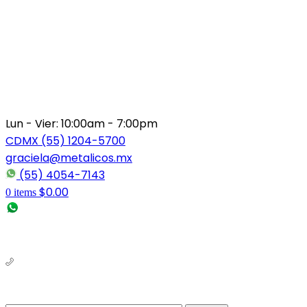
Lun - Vier: 10:00am - 7:00pm
CDMX (55) 1204-5700
graciela@metalicos.mx
(55) 4054-7143
$
0.00
0
items
(56) 1463-2964
(55) 1204-5700