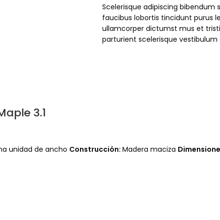
Scelerisque adipiscing bibendum s
faucibus lobortis tincidunt purus 
ullamcorper dictumst mus et tri
parturient scelerisque vestibulum 
aple 3.1
na unidad de ancho
Construcción:
Madera maciza
Dimensiones