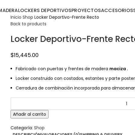
MADERA
LOCKERS DEPORTIVOS
PROYECTOS
ACCESORIOS
Inicio
Shop
Locker Deportivo-Frente Recto
Back to products
Locker Deportivo-Frente Rect
$
15,445.00
Fabricado con puertas y frentes de madera
maciza .
Locker construido con costados, estantes y parte poste
Cerradura de combinación incorporada para almacenami
Añadir al carrito
Categoría:
Shop
DESCRIPCIÓN
VALORACIONES (0)
SHIPPING & DELIVERY