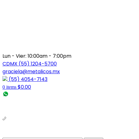
Lun - Vier: 10:00am - 7:00pm
CDMX (55) 1204-5700
graciela@metalicos.mx
(55) 4054-7143
$
0.00
0
items
(56) 1463-2964
(55) 1204-5700