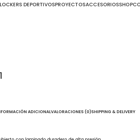
LOCKERS DEPORTIVOS
PROYECTOS
ACCESORIOS
SHOP
C
1
NFORMACIÓN ADICIONAL
VALORACIONES (0)
SHIPPING & DELIVERY
cubierto con laminado duradero de alta presión