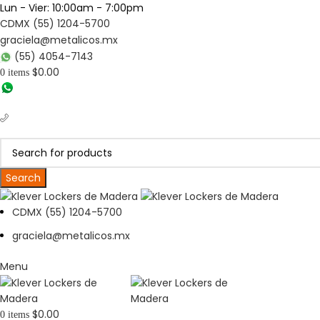
Lun - Vier: 10:00am - 7:00pm
CDMX (55) 1204-5700
graciela@metalicos.mx
(55) 4054-7143
$
0.00
0
items
(56) 1463-2964
(55) 1204-5700
Search
CDMX (55) 1204-5700
graciela@metalicos.mx
Menu
$
0.00
0
items