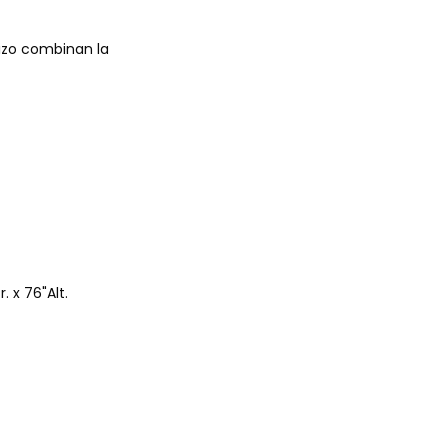
cizo combinan la
r. x 76"Alt.