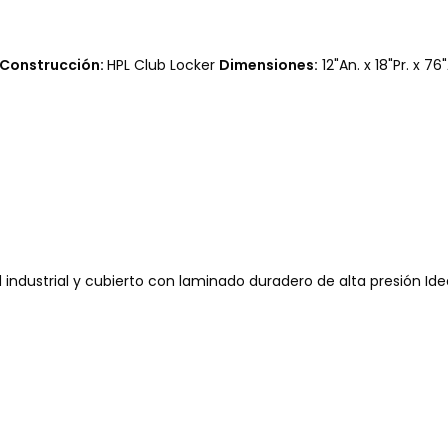
Construcción:
HPL Club Locker
Dimensiones:
12"An. x 18"Pr. x 76"
 industrial y cubierto con laminado duradero de alta presión Ide