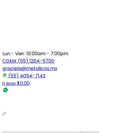
Lun - Vier: 10:00am - 7:00pm
CDMX (55) 1204-5700
graciela@metalicos.mx
(55) 4054-7143
$
0.00
0
items
(56) 1463-2964
(55) 1204-5700