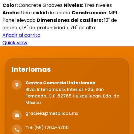
Color:
Concrete Grooves
Niveles:
Tres niveles
Ancho:
Una unidad de ancho
Construcción:
MPL
Panel elevado
Dimensiones del casillero:
12" de
ancho x 18" de profundidad x 76" de alto
Añadir al carrito
Quick view
Interlomas
Centro Comercial Interlomas
Blvd. Interlomas 5, Interior H26, San
Fernando, C.P. 52765 Huixquilucan, Edo. de
México
graciela@metalicos.mx
Tel: (55) 1204-5700