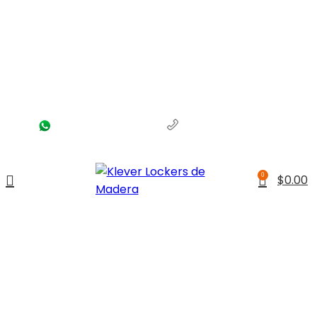
(56) 1463-2964
(55) 1204-5700
0
$
0.00