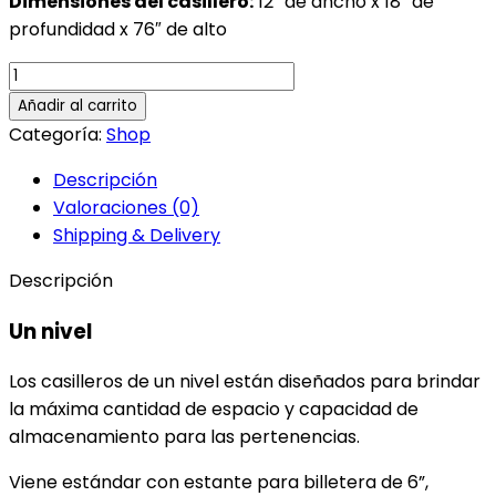
Dimensiones del casillero:
12″ de ancho x 18″ de
profundidad x 76″ de alto
Locker
Elevado
Añadir al carrito
Haute
Categoría:
Shop
Gray
Descripción
2.3
Valoraciones (0)
cantidad
Shipping & Delivery
Descripción
Un nivel
Los casilleros de un nivel están diseñados para brindar
la máxima cantidad de espacio y capacidad de
almacenamiento para las pertenencias.
Viene estándar con estante para billetera de 6”,