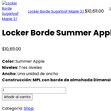
$
10,611.00
Locker Borde Sugarloaf Maple 3.1
Locker Borde Summer Appl
$
10,611.00
Color:
Summer Apple
Niveles:
Tres niveles
Ancho:
Una unidad de ancho
Construcción: MPL con borde de almohada
Dimens
Locker
Borde
Añadir al carrito
Summer
Apple
Categoría:
Shop