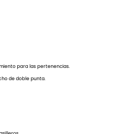
miento para las pertenencias.
cho de doble punta.
silleros.