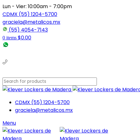
Lun - Vier: 10:00am - 7:00pm
CDMX (55) 1204-5700
graciela@metalicos.mx
(55) 4054-7143
$
0.00
0
items
(56) 1463-2964
(55) 1204-5700
CDMX (55) 1204-5700
graciela@metalicos.mx
Menu