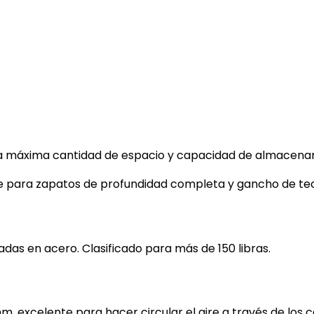
r la máxima cantidad de espacio y capacidad de almacena
nte para zapatos de profundidad completa y gancho de te
adas en acero. Clasificado para más de 150 libras.
m, excelente para hacer circular el aire a través de los ca