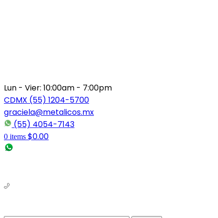
Lun - Vier: 10:00am - 7:00pm
CDMX (55) 1204-5700
graciela@metalicos.mx
(55) 4054-7143
$
0.00
0
items
(56) 1463-2964
(55) 1204-5700