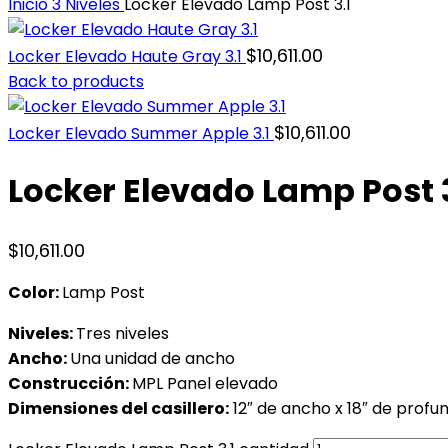
Inicio
3 Niveles
Locker Elevado Lamp Post 3.1
$
10,611.00
Locker Elevado Haute Gray 3.1
Back to products
$
10,611.00
Locker Elevado Summer Apple 3.1
Locker Elevado Lamp Post 3
$
10,611.00
Color:
Lamp Post
Niveles:
Tres niveles
Ancho:
Una unidad de ancho
Construcción:
MPL Panel elevado
Dimensiones del casillero:
12″ de ancho x 18″ de profun