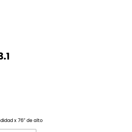
.1
didad x 76″ de alto