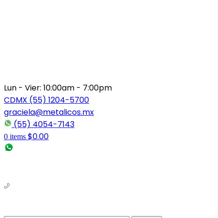
Lun - Vier: 10:00am - 7:00pm
CDMX (55) 1204-5700
graciela@metalicos.mx
(55) 4054-7143
$
0.00
0
items
(56) 1463-2964
(55) 1204-5700