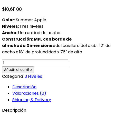
$
10,611.00
Color:
Summer Apple
Niveles:
Tres niveles
Ancho:
Una unidad de ancho
Construcción: MPL con borde de
almohada
Dimensiones
del casillero del club : 12″ de
ancho x 18″ de profundidad x 76″ de alto
Locker
Borde
Añadir al carrito
Summer
Categoría:
3 Niveles
Apple
Descripción
3.1
Valoraciones (0)
cantidad
Shipping & Delivery
Descripción