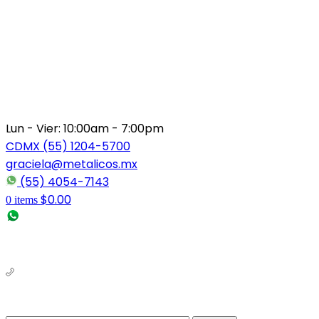
Lun - Vier: 10:00am - 7:00pm
CDMX (55) 1204-5700
graciela@metalicos.mx
(55) 4054-7143
$
0.00
0
items
(56) 1463-2964
(55) 1204-5700