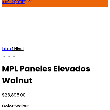
Contacto
$
0.00
0
items
Inicio
1 Nivel
MPL Paneles Elevados
Walnut
$
23,895.00
Color:
Walnut