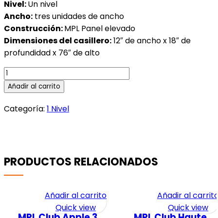
Nivel:
Un nivel
Ancho:
tres unidades de ancho
Construcción:
MPL Panel elevado
Dimensiones del casillero:
12″ de ancho x 18″ de
profundidad x 76″ de alto
MPL
Paneles
Añadir al carrito
Elevados
Walnut
Categoría:
1 Nivel
cantidad
PRODUCTOS RELACIONADOS
Añadir al carrito
Añadir al carrit
Quick view
Quick view
MPL Club Apple 3
MPL Club Haute