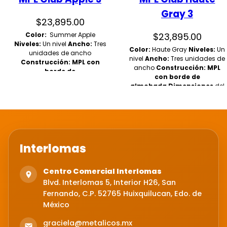
Gray 3
$
23,895.00
Color:
Summer Apple
$
23,895.00
Niveles
:
Un nivel
Ancho:
Tres
Color:
Haute Gray
Niveles
:
Un
unidades de ancho
nivel
Ancho:
Tres unidades de
Construcción: MPL con
ancho
Construcción: MPL
borde de
con borde de
almohada
Dimensiones
del
almohada
Dimensiones
del
casillero del club : 12" de ancho
casillero del club : 12" de ancho
x 18" de profundidad x 76" de
x 18" de profundidad x 76" de
alto
alto
Interlomas
Centro Comercial Interlomas
Blvd. Interlomas 5, Interior H26, San
Fernando, C.P. 52765 Huixquilucan, Edo. de
México
graciela@metalicos.mx