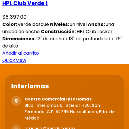
HPL Club Verde 1
$
8,397.00
Color:
verde bosque
Niveles:
un nivel
Ancho:
una
unidad de ancho
Construcción:
HPL Club Locker
Dimensiones:
12" de ancho x 18" de profundidad x 76"
de alto
Añadir al carrito
Quick view
Interlomas
Centro Comercial Interlomas
Blvd. Interlomas 5, Interior H26, San
Fernando, C.P. 52765 Huixquilucan, Edo. de
México
graciela@metalicos.mx