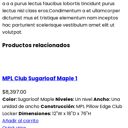
a a a purus lectus faucibus lobortis tincidunt purus
lectus nisl class eros.Condimentum a et ullamcorper
dictumst mus et tristique elementum nam inceptos
hac parturient scelerisque vestibulum amet elit ut
volutpat.
Productos relacionados
MPL Club Sugarloaf Maple 1
$
8,397.00
Color:
Sugarloaf Maple
Niveles:
Un nivel
Ancho:
Una
unidad de ancho
Construcción:
MPL Pillow Edge Club
Locker
Dimensiones:
12"W x 18"D x 76"H
Añadir al carrito
Quick view