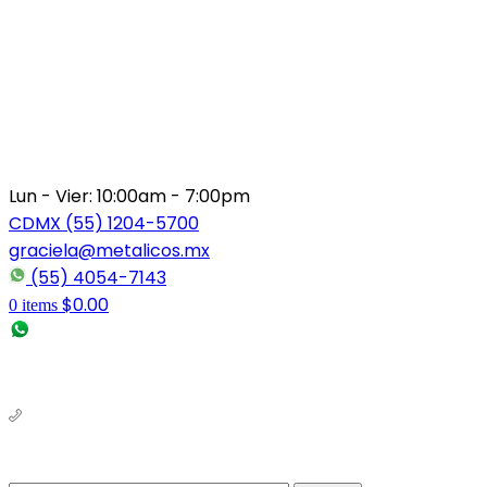
Lun - Vier: 10:00am - 7:00pm
CDMX (55) 1204-5700
graciela@metalicos.mx
(55) 4054-7143
$
0.00
0
items
(56) 1463-2964
(55) 1204-5700