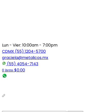
Lun - Vier: 10:00am - 7:00pm
CDMX (55) 1204-5700
graciela@metalicos.mx
(55) 4054-7143
$
0.00
0
items
(56) 1463-2964
(55) 1204-5700