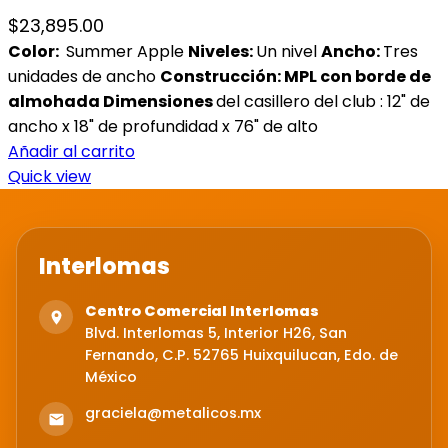
$
23,895.00
Color:
Summer Apple
Niveles
:
Un nivel
Ancho:
Tres
unidades de ancho
Construcción: MPL con borde de
almohada
Dimensiones
del casillero del club : 12" de
ancho x 18" de profundidad x 76" de alto
Añadir al carrito
Quick view
Interlomas
Centro Comercial Interlomas
Blvd. Interlomas 5, Interior H26, San
Fernando, C.P. 52765 Huixquilucan, Edo. de
México
graciela@metalicos.mx