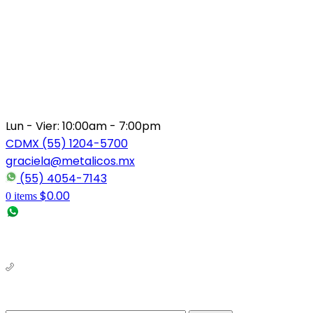
Lun - Vier: 10:00am - 7:00pm
CDMX (55) 1204-5700
graciela@metalicos.mx
(55) 4054-7143
$
0.00
0
items
(56) 1463-2964
(55) 1204-5700