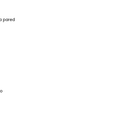
na pared
 o