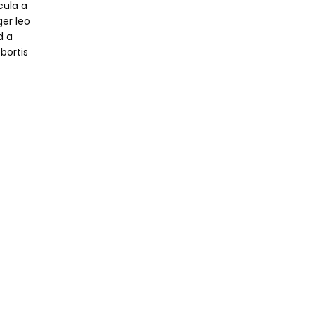
cula a
er leo
d a
bortis