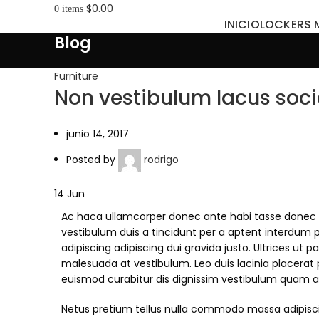
$
0.00
0
items
INICIO
LOCKERS 
Blog
Furniture
Non vestibulum lacus soc
junio 14, 2017
Posted by
rodrigo
14
Jun
Ac haca ullamcorper donec ante habi tasse donec 
vestibulum duis a tincidunt per a aptent interdum 
adipiscing adipiscing dui gravida justo. Ultrices ut pa
malesuada at vestibulum. Leo duis lacinia placerat
euismod curabitur dis dignissim vestibulum quam a
Netus pretium tellus nulla commodo massa adipi