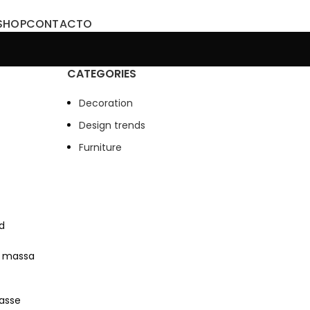
SHOP
CONTACTO
CATEGORIES
Decoration
Design trends
Furniture
d
s massa
asse