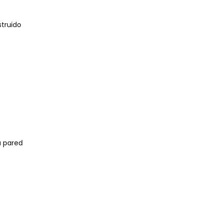
struido
a pared