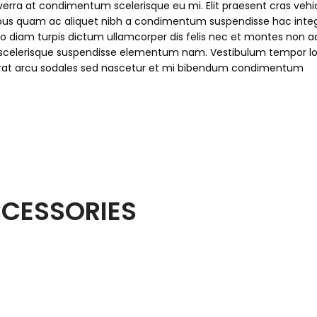
verra at condimentum scelerisque eu mi. Elit praesent cras vehi
ibus quam ac aliquet nibh a condimentum suspendisse hac integ
 diam turpis dictum ullamcorper dis felis nec et montes non a
celerisque suspendisse elementum nam. Vestibulum tempor lo
t erat arcu sodales sed nascetur et mi bibendum condimentum
CESSORIES