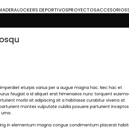
MADERA
LOCKERS DEPORTIVOS
PROYECTOS
ACCESORIOS
iosqu
imperdiet eturpis varius per a augue magna hac. Nec hac et
purus feugiat a id aliquet erat himenaeos nunc torquent euismo
rturient morbi sit adipiscing sit a habitasse curabitur viverra at
 parturient montes vulputate cubilia posuere parturient incepto
 urna.
scing in elementum magna congue condimentum placerat habit