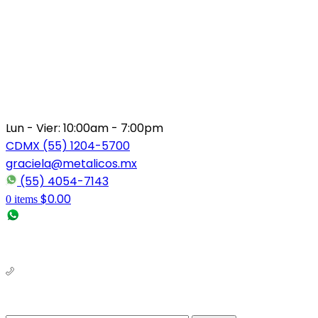
Lun - Vier: 10:00am - 7:00pm
CDMX (55) 1204-5700
graciela@metalicos.mx
(55) 4054-7143
$
0.00
0
items
(56) 1463-2964
(55) 1204-5700