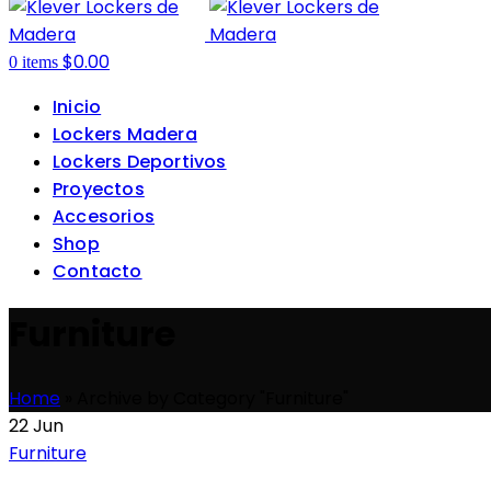
$
0.00
0
items
Inicio
Lockers Madera
Lockers Deportivos
Proyectos
Accesorios
Shop
Contacto
Furniture
Home
»
Archive by Category "Furniture"
22
Jun
Furniture