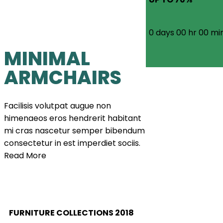
0
days
00
hr
00
mi
MINIMAL
ARMCHAIRS
Facilisis volutpat augue non
himenaeos eros hendrerit habitant
mi cras nascetur semper bibendum
consectetur in est imperdiet sociis.
Read More
FURNITURE COLLECTIONS 2018