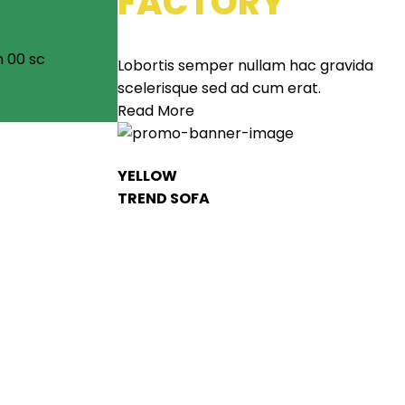
FACTORY
n
00
sc
Lobortis semper nullam hac gravida
scelerisque sed ad cum erat.
Read More
YELLOW
TREND SOFA