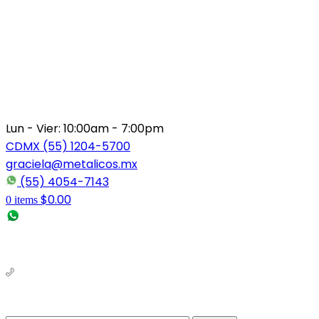
Lun - Vier: 10:00am - 7:00pm
CDMX (55) 1204-5700
graciela@metalicos.mx
(55) 4054-7143
$
0.00
0
items
(56) 1463-2964
(55) 1204-5700