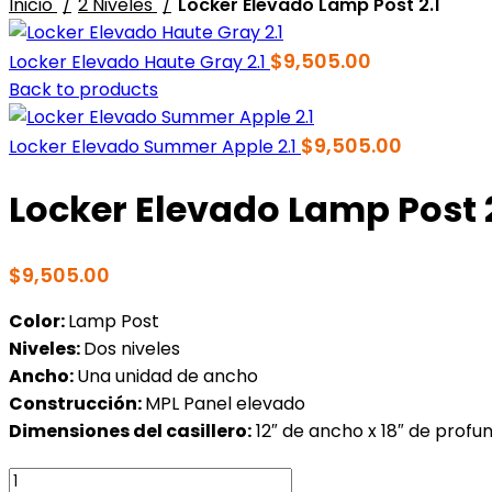
Inicio
2 Niveles
Locker Elevado Lamp Post 2.1
$
9,505.00
Locker Elevado Haute Gray 2.1
Back to products
$
9,505.00
Locker Elevado Summer Apple 2.1
Locker Elevado Lamp Post 2
$
9,505.00
Color:
Lamp Post
Niveles:
Dos niveles
Ancho:
Una unidad de ancho
Construcción:
MPL Panel elevado
Dimensiones del casillero:
12″ de ancho x 18″ de profun
Locker