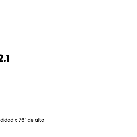
.1
didad x 76″ de alto