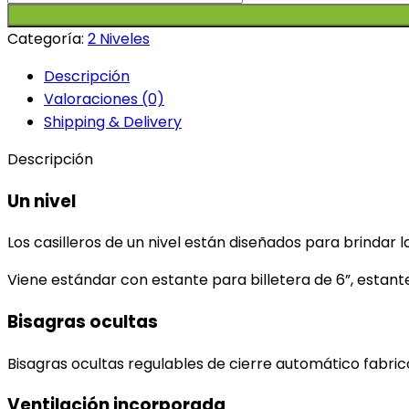
Elevado
Lamp
Categoría:
2 Niveles
Post
Descripción
2.1
Valoraciones (0)
cantidad
Shipping & Delivery
Descripción
Un nivel
Los casilleros de un nivel están diseñados para brinda
Viene estándar con estante para billetera de 6”, esta
Bisagras ocultas
Bisagras ocultas regulables de cierre automático fabric
Ventilación incorporada