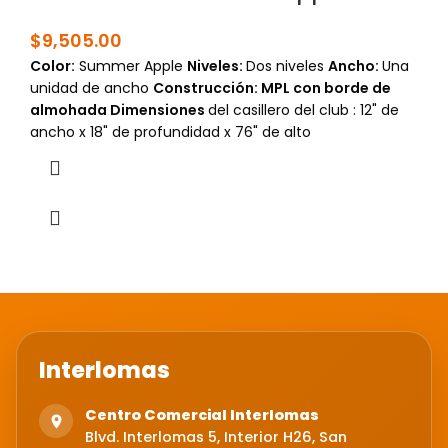
$
9,505.00
Color:
Summer Apple
Niveles
:
Dos niveles
Ancho:
Una
unidad de ancho
Construcción: MPL con borde de
almohada
Dimensiones
del casillero del club : 12" de
ancho x 18" de profundidad x 76" de alto
Interlomas
Centro Comercial Interlomas
Blvd. Interlomas 5, Interior H26, San