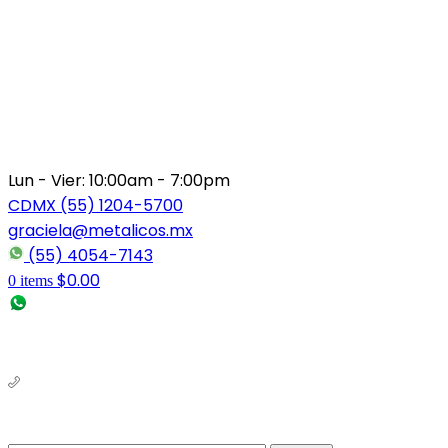
Lun - Vier: 10:00am - 7:00pm
CDMX (55) 1204-5700
graciela@metalicos.mx
(55) 4054-7143
$
0.00
0
items
(56) 1463-2964
(55) 1204-5700