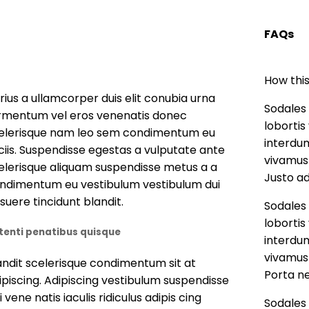
FAQs
How thi
rius a ullamcorper duis elit conubia urna
Sodales 
rmentum vel eros venenatis donec
loborti
elerisque nam leo sem condimentum eu
interdum
ciis. Suspendisse egestas a vulputate ante
vivamus 
elerisque aliquam suspendisse metus a a
Justo ad
ndimentum eu vestibulum vestibulum dui
suere tincidunt blandit.
Sodales 
loborti
tenti penatibus quisque
interdum
vivamus 
andit scelerisque condimentum sit at
Porta n
ipiscing. Adipiscing vestibulum suspendisse
i vene natis iaculis ridiculus adipis cing
Sodales 