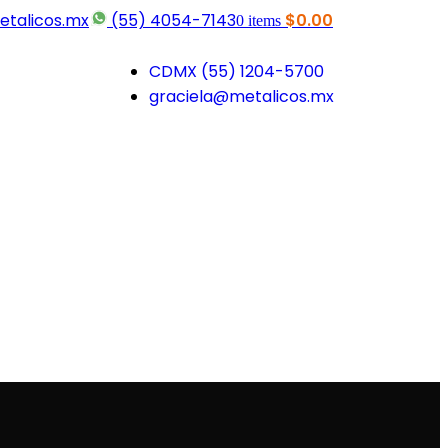
etalicos.mx
(55) 4054-7143
$
0.00
0
items
CDMX (55) 1204-5700
graciela@metalicos.mx