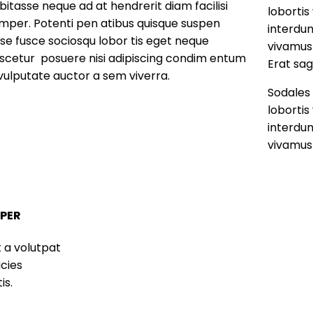
bitasse neque ad at hendrerit diam facilisi
loborti
mper. Potenti pen atibus quisque suspen
interdum
sse fusce sociosqu lobor tis eget neque
vivamus 
scetur posuere nisi adipiscing condim entum
Erat sag
 vulputate auctor a sem viverra.
Sodales 
loborti
interdum
vivamus 
PER
 a volutpat
icies
is.