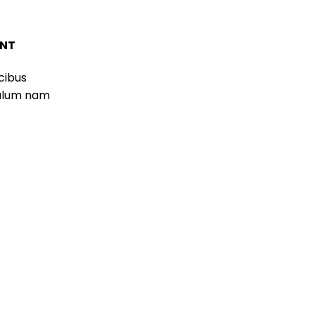
ENT
cibus
bulum nam