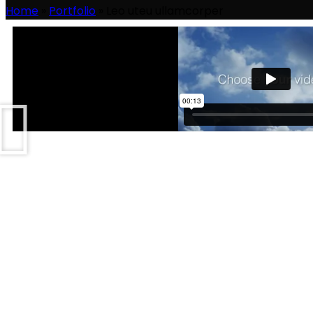
Home
»
Portfolio
»
Leo uteu ullamcorper