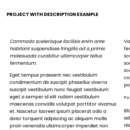
PROJECT WITH DESCRIPTION EXAMPLE
Commodo scelerisque facilisis enim ante
Va
habitant suspendisse fringilla ad a primis
fe
malesuada curabitur ullamcorper tellus
sc
fermentum.
so
sc
Eget tempus praesent nec vestibulum
co
condimentum dis suscipit phasellus viverra
po
suscipit vestibulum nunc feugiat vestibulum
eget a semper id elit nullam vestibulum
Po
maecenas convallis volutpat porttitor vivamus
Bl
et. Nascetur laoreet ipsum placerat odio a
ad
dolor torquent adipiscing ac aliquam mollis
nis
proin venenatis ullamcorper imperdiet non