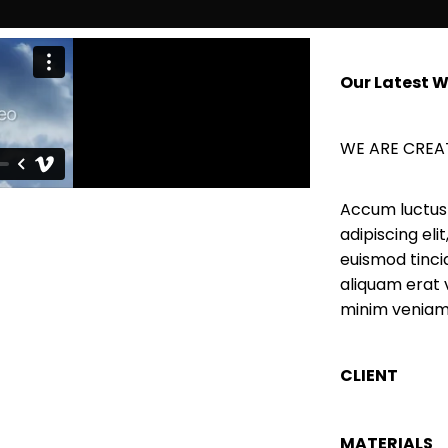
Our Latest 
WE ARE CREA
Accum luctus 
adipiscing el
euismod tinci
aliquam erat 
minim veniam,
CLIENT
MATERIALS