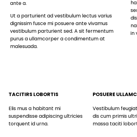
ha
ante a.
se
Ut a parturient ad vestibulum lectus varius
di
dignissim fusce mi posuere ante vivamus
na
vestibulum parturient sed. A sit fermentum
in
purus a ullamcorper a condimentum at
malesuada.
TACITIRS LOBORTIS
POSUERE ULLAMC
Elis mus a habitant mi
Vestibulum feugiat
suspendisse adipiscing ultricies
dis cum primis ultr
torquent id urna.
massa taciti lobort