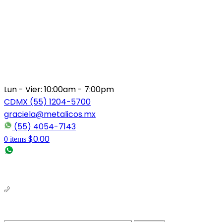
Lun - Vier: 10:00am - 7:00pm
CDMX (55) 1204-5700
graciela@metalicos.mx
(55) 4054-7143
$
0.00
0
items
(56) 1463-2964
(55) 1204-5700